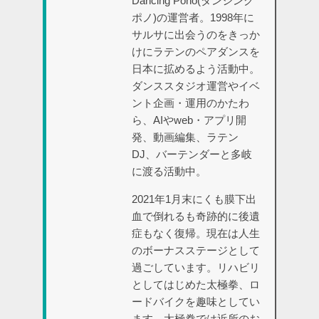
Dancing Pono(ダンシング
ポノ)の運営者。1998年に
サルサに出会うのをきっか
けにラテンのペアダンスを
日本に拡めるよう活動中。
ダンススタジオ運営やイベ
ント企画・運用のかたわ
ら、AIやweb・アプリ開
発、動画編集、ラテン
DJ、バーテンダーと多岐
に渡る活動中。
2021年1月末にくも膜下出
血で倒れるも奇跡的に後遺
症もなく復帰。現在は人生
のボーナスステージとして
過ごしています。リハビリ
としてはじめた太極拳、ロ
ードバイクを趣味としてい
ます。太極拳では近所のお