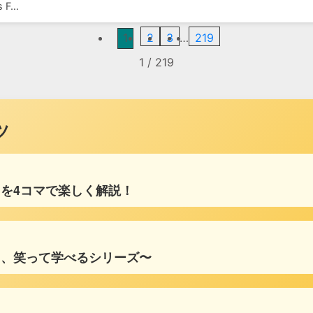
 F…
1
2
3
…
219
1 / 219
ツ
を4コマで楽しく解説！
る、笑って学べるシリーズ〜