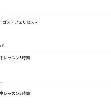
o…
アミーゴス・フェリセス～
 F…
中レッスン5時間
o…
中レッスン5時間