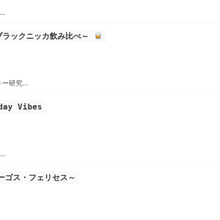
o…
ブラックニッカ飲み比べ～
キー研究…
day Vibes
C…
アミーゴス・フェリセス～