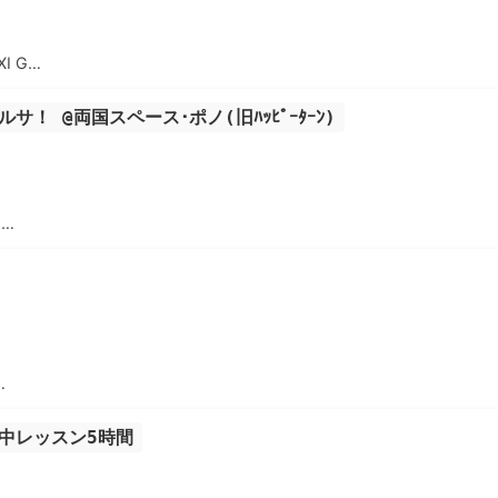
I G…
！ @両国スペース･ポノ(旧ﾊｯﾋﾟｰﾀｰﾝ)
1…
…
中レッスン5時間