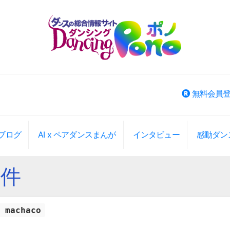
無料会員
ブログ
AI x ペアダンスまんが
インタビュー
感動ダン
ベント検索
大エリアから選択
大エリアから検索(旧版)
1件
 machaco