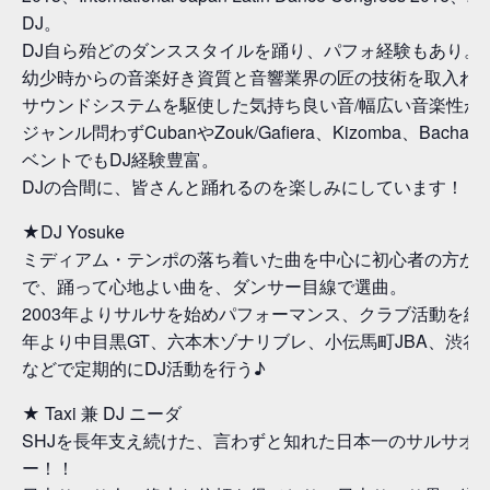
DJ。
DJ自ら殆どのダンススタイルを踊り、パフォ経験もあり。
幼少時からの音楽好き資質と音響業界の匠の技術を取入れ
サウンドシステムを駆使した気持ち良い音/幅広い音楽性が
ジャンル問わずCubanやZouk/Gafiera、Kizomba、Bachata
ベントでもDJ経験豊富。
DJの合間に、皆さんと踊れるのを楽しみにしています！！
★DJ Yosuke
ミディアム・テンポの落ち着いた曲を中心に初心者の方か
で、踊って心地よい曲を、ダンサー目線で選曲。
2003年よりサルサを始めパフォーマンス、クラブ活動を経て
年より中目黒GT、六本木ゾナリブレ、小伝馬町JBA、渋谷
などで定期的にDJ活動を行う♪
★ Taxi 兼 DJ ニーダ
SHJを長年支え続けた、言わずと知れた日本一のサルサオ
ー！！