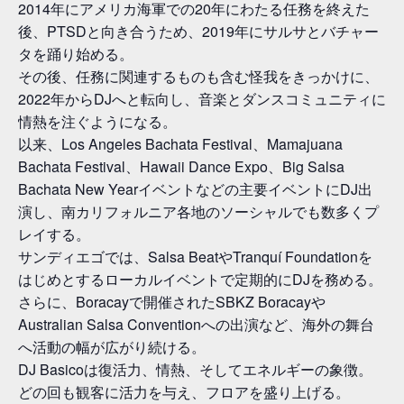
2014年にアメリカ海軍での20年にわたる任務を終えた
後、PTSDと向き合うため、2019年にサルサとバチャー
タを踊り始める。
その後、任務に関連するものも含む怪我をきっかけに、
2022年からDJへと転向し、音楽とダンスコミュニティに
情熱を注ぐようになる。
以来、Los Angeles Bachata Festival、Mamajuana
Bachata Festival、Hawaii Dance Expo、Big Salsa
Bachata New Yearイベントなどの主要イベントにDJ出
演し、南カリフォルニア各地のソーシャルでも数多くプ
レイする。
サンディエゴでは、Salsa BeatやTranquí Foundationを
はじめとするローカルイベントで定期的にDJを務める。
さらに、Boracayで開催されたSBKZ Boracayや
Australian Salsa Conventionへの出演など、海外の舞台
へ活動の幅が広がり続ける。
DJ Basicoは復活力、情熱、そしてエネルギーの象徴。
どの回も観客に活力を与え、フロアを盛り上げる。