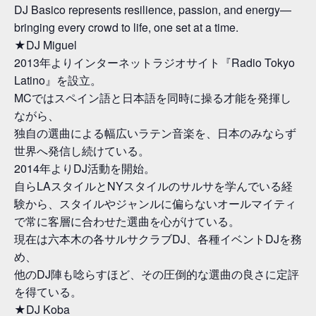
DJ Basico represents resilience, passion, and energy—
bringing every crowd to life, one set at a time.
★DJ Miguel
2013年よりインターネットラジオサイト『Radio Tokyo
Latino』を設立。
MCではスペイン語と日本語を同時に操る才能を発揮し
ながら、
独自の選曲による幅広いラテン音楽を、日本のみならず
世界へ発信し続けている。
2014年よりDJ活動を開始。
自らLAスタイルとNYスタイルのサルサを学んでいる経
験から、スタイルやジャンルに偏らないオールマイティ
で常に客層に合わせた選曲を心がけている。
現在は六本木の各サルサクラブDJ、各種イベントDJを務
め、
他のDJ陣も唸らすほど、その圧倒的な選曲の良さに定評
を得ている。
★DJ Koba