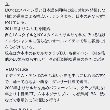
立。
MCではスペイン語と日本語を同時に操る才能を発揮しなが
独自の選曲による幅広いラテン音楽を、日本のみならず世
続けている。
2014年よりDJ活動を開始。
自らLAスタイルとNYスタイルのサルサを学んでいる経験
イルやジャンルに偏らないオールマイティで常に客層に合
を心がけている。
現在は六本木の各サルサクラブDJ、各種イベントDJを務め
他のDJ陣も唸らすほど、その圧倒的な選曲の良さに定評を
★DJ Yosuke
ミディアム・テンポの落ち着いた曲を中心に初心者の方か
で、踊って心地よい曲を、ダンサー目線で選曲。
2003年よりサルサを始めパフォーマンス、クラブ活動を経て
年より中目黒GT、六本木ゾナリブレ、小伝馬町JBA、渋谷
などで定期的にDJ活動を行う♪
★ Taxi 兼 DJ ニーダ