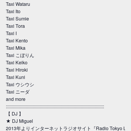
Taxi Wataru
Taxi Ito
Taxi Sumie
Taxi Tora
Taxi I
Taxi Kento
Taxi Mika
Taxi こぼりん
Taxi Keiko
Taxi Hiroki
Taxi Kuni
Taxi ウシウシ
Taxi ニーダ
and more
::::::::::::::::::::::::::::::::::::::::::::::::::::::::::::::::::::::::::::::::::::
【 DJ 】
★ DJ Miguel
2013年よりインターネットラジオサイト『Radio Tokyo Lat