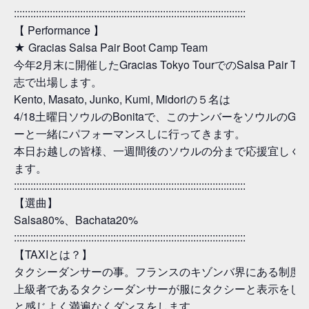
::::::::::::::::::::::::::::::::::::::::::::::::::::::::::::::::::::::::::::::::::::
【 Performance 】
★ Gracias Salsa Pair Boot Camp Team
今年2月末に開催したGracias Tokyo TourでのSalsa Pair T
志で出場します。
Kento, Masato, Junko, Kumi, Midoriの５名は
4/18土曜日ソウルのBonitaで、このナンバーをソウルのGrac
ーと一緒にパフォーマンスしに行ってきます。
本日お越しの皆様、一週間後のソウルの分まで応援宜しく
ます。
::::::::::::::::::::::::::::::::::::::::::::::::::::::::::::::::::::::::::::::::::::
【選曲】
Salsa80%、Bachata20%
::::::::::::::::::::::::::::::::::::::::::::::::::::::::::::::::::::::::::::::::::::
【TAXIとは？】
タクシーダンサーの事。フランスのキゾンバ界にある制度
上級者であるタクシーダンサーが服にタクシーと表示をし
と感じよく満遍なくダンスをします。