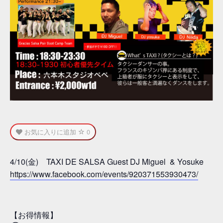
お気に入りに追加
0
4/10(金) TAXI DE SALSA Guest DJ Miguel & Yosuke
https://www.facebook.com/events/920371553930473/
【お得情報】