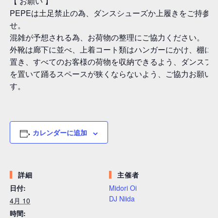
【 お願い 】
PEPEは土足禁止の為、ダンスシューズか上履きをご持参
せ。
混雑が予想される為、お荷物の整理にご協力ください。
外靴は廊下に並べ、上着コート類はハンガーにかけ、棚に
置き、すべてのお客様の荷物を収納できるよう、ダンスフ
を置いて踊るスペースが狭くならないよう、ご協力お願い
す。
カレンダーに追加
詳細
主催者
日付:
Midori Oi
DJ Niida
4月 10
時間: