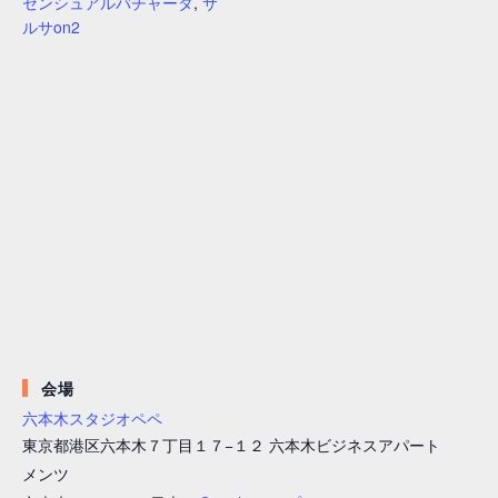
センシュアルバチャータ
,
サ
ルサon2
会場
六本木スタジオペペ
東京都港区六本木７丁目１７−１２ 六本木ビジネスアパート
メンツ