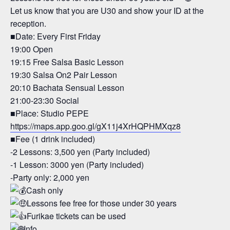
Let us know that you are U30 and show your ID at the
reception.
■Date: Every First Friday
19:00 Open
19:15 Free Salsa Basic Lesson
19:30 Salsa On2 Pair Lesson
20:10 Bachata Sensual Lesson
21:00-23:30 Social
■Place: Studio PEPE
https://maps.app.goo.gl/gX11j4XrHQPHMXqz8
■Fee (1 drink included)
-2 Lessons: 3,500 yen (Party included)
-1 Lesson: 3000 yen (Party included)
-Party only: 2,000 yen
Cash only
Lessons fee free for those under 30 years
Furikae tickets can be used
Info