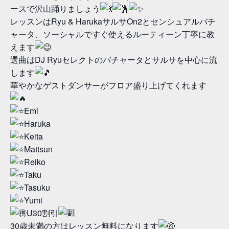
ースで沢山踊りましょう
レッスンはRyu & HarukaサルサOn2とセンシュアルバチ
ャータ、ソーシャルですぐ使えるルーティーン丁寧に教
えます
選曲はDJ Ryuセレクトのバチャータとサルサを中心に流
します
華やかなゲストダンサーがフロア盛り上げてくれます
Emi
Haruka
Keita
Mattsun
Reiko
Taku
Tasuku
Yumi
U30割引
30歳未満の方はレッスン無料になります