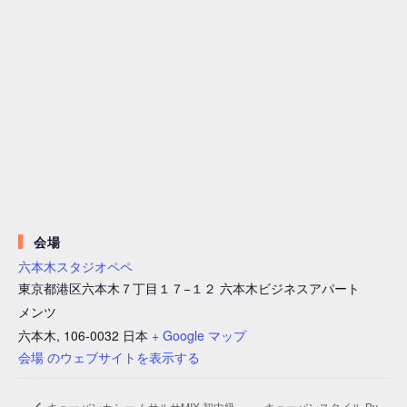
会場
六本木スタジオペペ
東京都港区六本木７丁目１７−１２ 六本木ビジネスアパート
メンツ
六本木
,
106-0032
日本
+ Google マップ
会場 のウェブサイトを表示する
キューバンスタイル By
キューバンカシーノ サルサMIX 初中級