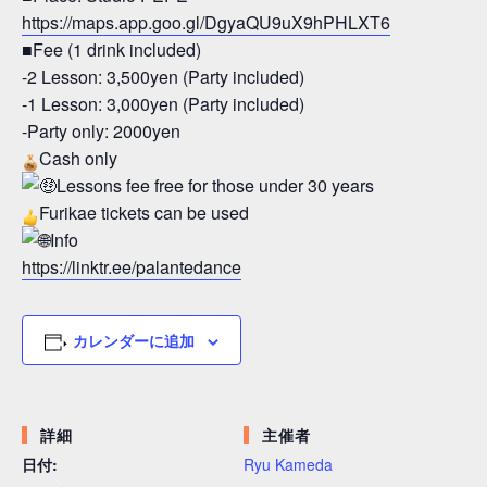
https://maps.app.goo.gl/DgyaQU9uX9hPHLXT6
■Fee (1 drink included)
-2 Lesson: 3,500yen (Party included)
-1 Lesson: 3,000yen (Party included)
-Party only: 2000yen
Cash only
Lessons fee free for those under 30 years
Furikae tickets can be used
Info
https://linktr.ee/palantedance
カレンダーに追加
詳細
主催者
日付:
Ryu Kameda