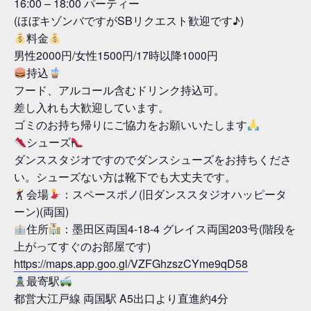
16:00 – 18:00 パーティー
(ほぼキゾンバですがSBリクエスト歓迎です♪)
料金
男性2000円/女性1500円/17時以降1000円
持込
フード、アルコール含むドリンク持込可。
差し入れも大歓迎しています。
ゴミのお持ち帰りにご協力をお願いいたします
シューズ
ダンススタジオですのでダンスシューズをお持ちくださ
い。シューズない方は靴下でも大丈夫です。
会場
：スペースポノ(旧ダンススタジオハッピータ
ーン)(両国)
住所
：墨田区両国4-18-4 グレイス両国203号(階段を
上がってすぐのお部屋です)
https://maps.app.goo.gl/VZFGhzszCYme9qD58
最寄駅
都営大江戸線 両国駅 A5出口より直進約4分