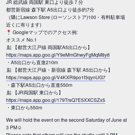
JR 総武線 両国駅 東口より徒歩７分
都営新宿線 森下駅 A5出口より徒歩約7分
（隣にLawson Store (ローソンストア)100・有料駐車場
近くに有ります)
Googleマップでのアクセス例:
オススメ No.1
【都営大江戸線 両国駅A5出口から】
https://maps.app.goo.gl/Y9eMmGhwyFgMqM8y8
・A5出口から直進210m
【都営大江戸線・新宿線 森下駅 A5出口から】
https://maps.app.goo.gl/V4KXR9po1f3qynUG7
・森下駅A5出口から直進550m
【JR両国駅 東口から】
https://maps.app.goo.gl/179TrsQ7E5XXCSZx5
・東口から550m
We will hold the event on the second Saturday of June at
3 PM☺
Please note that others will use the studio until 3 PM.