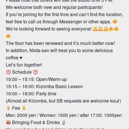
We welcome both new and regular participants!
If you’re joining for the first time and can’t find the location,
feel free to call us through Messenger or other apps.
We’re looking forward to seeing everyone!
The floor has been renewed and it’s much better now!
In addition, Niida-san will treat you to some delicious
coffee ♥
Let’s fun together!
Schedule
15:00 – 15:15: Open/Warm-up
15:15 – 16:00: Kizomba Basic Lesson
16:00 – 18:00: Party time
(Almost all Kizomba, but SB requests are welcome too♪)
Fee
Men: 2000 yen / Women: 1500 yen / after 17:00: 1000yen
Bringing Food & Drinks