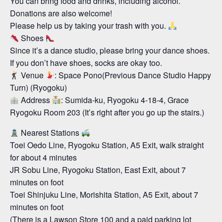
You can bring food and drinks, including alcohol.
Donations are also welcome!
Please help us by taking your trash with you.
Shoes
Since it’s a dance studio, please bring your dance shoes.
If you don’t have shoes, socks are okay too.
Venue
: Space Pono(Previous Dance Studio Happy
Turn) (Ryogoku)
Address
: Sumida-ku, Ryogoku 4-18-4, Grace
Ryogoku Room 203 (It’s right after you go up the stairs.)
Nearest Stations
Toei Oedo Line, Ryogoku Station, A5 Exit, walk straight
for about 4 minutes
JR Sobu Line, Ryogoku Station, East Exit, about 7
minutes on foot
Toei Shinjuku Line, Morishita Station, A5 Exit, about 7
minutes on foot
(There is a Lawson Store 100 and a paid parking lot