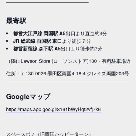
━━━━━━━━━━━━━━━━━
最寄駅
都営大江戸線 両国駅
A5
出口
より直進約4分
JR 総武線 両国駅
東口
より徒歩７分
都営新宿線 森下駅
A5
出口より徒歩約7分
（隣にLawson Store (ローソンストア)100・有料駐車場
住所：〒130-0026 墨田区両国4-18-4 グレイス両国203号
Googleマップ
https://maps.app.goo.gl/8161bWyHgt2vfj7k6
スペースポノ（旧両国ハッピーターン）