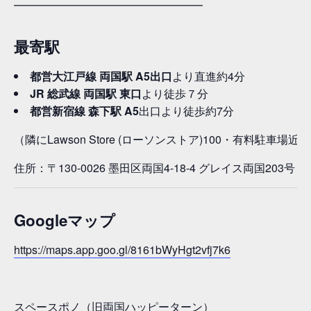
━━━━━━━━━━━━━━━━━
最寄駅
都営大江戸線 両国駅
A5
出口
より直進約4分
JR 総武線 両国駅
東口
より徒歩７分
都営新宿線 森下駅
A5
出口より徒歩約7分
（隣にLawson Store (ローソンストア)100・有料駐車場
住所：〒130-0026 墨田区両国4-18-4 グレイス両国203号
Googleマップ
https://maps.app.goo.gl/8161bWyHgt2vfj7k6
スペースポノ（旧両国ハッピーターン）