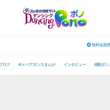
無料会員
ブログ
AI x ペアダンスまんが
インタビュー
感動ダン
ベント検索
大エリアから選択
大エリアから検索(旧版)