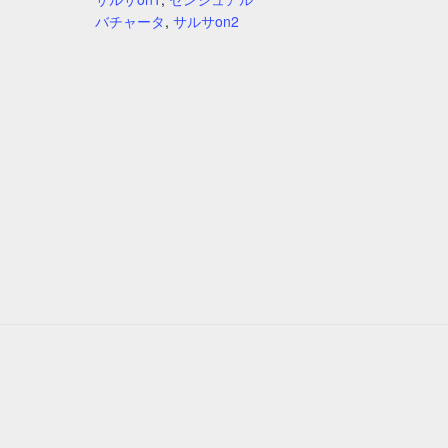
バチャータ
,
サルサon2