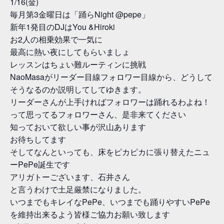
1/16(金)
毎月第3金曜日は「踊らNight @pepe」
新年1発目のDJはYou &Hiroki
お2人の相乗効果で一気に
最高に熱い夜にしてもらいましょ
レッスンはちょい難ルーティンに挑戦
NaoMasaがリーダー目線フォロワー目線から、どうして
そうなるのか説明してしてゆきます。
リーダーさんが上手ければフォロワーは踊れるわよね！
って思ってるフォロワーさん、是非来てください
知っておいて欲しい事が沢山あります
お待ちしてます
そしてなんといっても、床をピカピカに張り替えたニュ
ーPePe誕生です
アリガトーございます、石井さん
と言うわけで土足厳禁になりました。
いつまでもキレイなPePe、いつまでも踊りやすいPePe
を維持出来るよう皆様ご協力お願い致します