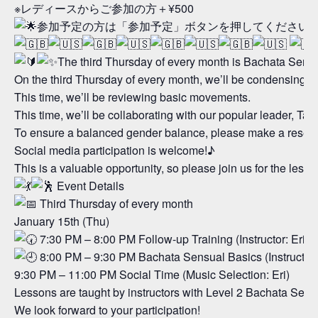
※レディースからご参加の方＋¥500
参加予定の方は「参加予定」ボタンを押してください
The third Thursday of every month is Bachata Sensu
On the third Thursday of every month, we’ll be condensing ou
This time, we’ll be reviewing basic movements.
This time, we’ll be collaborating with our popular leader, Tai
To ensure a balanced gender balance, please make a reserv
Social media participation is welcome!♪
This is a valuable opportunity, so please join us for the lesso
Event Details
Third Thursday of every month
January 15th (Thu)
7:30 PM – 8:00 PM Follow-up Training (Instructor: Eri)
8:00 PM – 9:30 PM Bachata Sensual Basics (Instructors:
9:30 PM – 11:00 PM Social Time (Music Selection: Eri)
Lessons are taught by instructors with Level 2 Bachata Sens
We look forward to your participation!