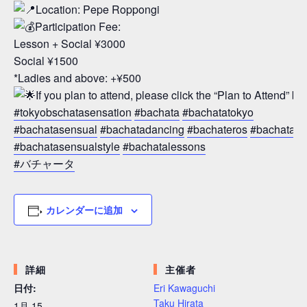
Location: Pepe Roppongi
Participation Fee:
Lesson + Social ¥3000
Social ¥1500
*Ladies and above: +¥500
If you plan to attend, please click the “Plan to Attend” but
#tokyobschatasensation
#bachata
#bachatatokyo
#bachatasensual
#bachatadancing
#bachateros
#bachatalo
#bachatasensualstyle
#bachatalessons
#バチャータ
カレンダーに追加
詳細
主催者
日付:
Eri Kawaguchi
Taku Hirata
1月 15