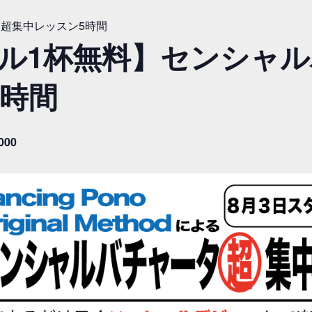
超集中レッスン5時間
ール1杯無料】センシャ
5時間
000