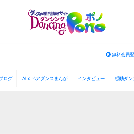
無料会員
ブログ
AI x ペアダンスまんが
インタビュー
感動ダン
ベント検索
大エリアから選択
大エリアから検索(旧版)