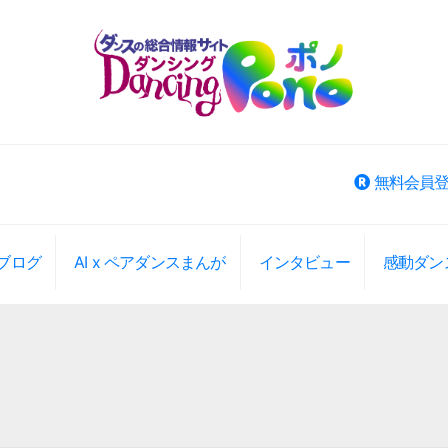
無料会員
ブログ
AI x ペアダンスまんが
インタビュー
感動ダン
ベント検索
大エリアから選択
大エリアから検索(旧版)