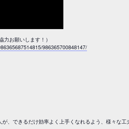
ご協力お願いします！）
s/986365687514815/986365700848147/
人が、できるだけ効率よく上手くなれるよう、様々な工