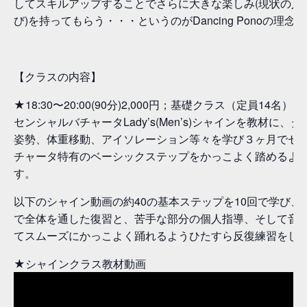
してスキルアップすることでさらに大きな楽しみ(現状の人
び)を持ってもらう・・・というのがDancing Ponoの理念
【クラスの内容】
★18:30〜20:00(90分)2,000円；基礎クラス（定員14名）
センシャルバチャータLady’s(Men’s)シャインを教材に、
姿勢、体重移動、アイソレーション等々を学び３ヶ月でセ
チャータ特有のベーシックステップをかっこよく踏めるよ
す。
以下のシャイン動画の約40の基本ステップを10回で学び、
で全体を通した復習と、苦手な部分の個人指導、そして音
てスムーズにかっこよく踊れるようひたすら反復練習をし
★シャインクラス教材動画