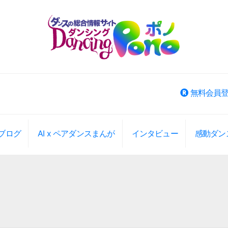
無料会員
ブログ
AI x ペアダンスまんが
インタビュー
感動ダン
ベント検索
大エリアから選択
大エリアから検索(旧版)