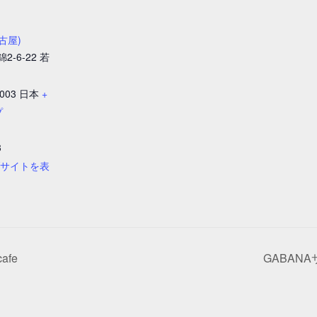
名古屋)
-6-22 若
0003
日本
+
プ
3
ブサイトを表
cafe
GABANAサ