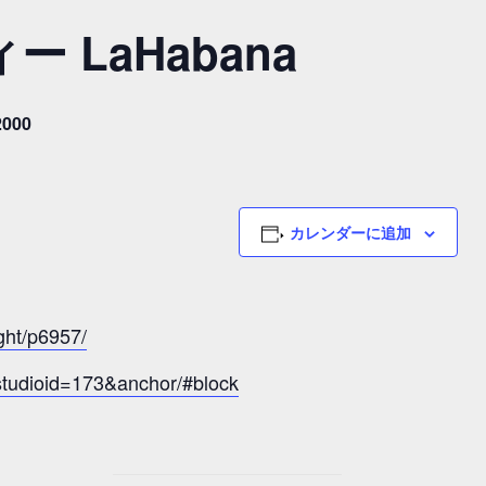
 LaHabana
000
カレンダーに追加
ght/p6957/
?studioid=173&anchor/#block