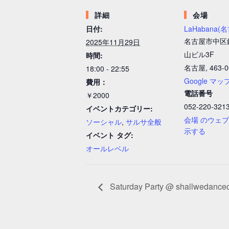
詳細
会場
日付:
LaHabana(
名古屋市中区錦2
2025年11月29日
山ビル3F
時間:
名古屋
,
463-
18:00 - 22:55
Google マッ
費用：
電話番号
￥2000
052-220-321
イベントカテゴリー:
会場 のウェ
ソーシャル
,
サルサ全般
示する
イベント タグ:
オールレベル
Saturday Party @ shallwedance