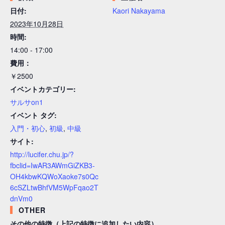
日付:
Kaori Nakayama
2023年10月28日
時間:
14:00 - 17:00
費用：
￥2500
イベントカテゴリー:
サルサon1
イベント タグ:
入門・初心
,
初級
,
中級
サイト:
http://lucifer.chu.jp/?
fbclid=IwAR3AWmGiZKB3-
OH4kbwKQWoXaoke7s0Qc
6cSZLtwBhfVM5WpFqao2T
dnVm0
OTHER
その他の特徴（上記の特徴に追加したい内容）