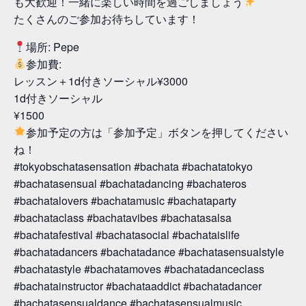
も大歓迎！一緒に楽しい時間を過ごしましょう
たくさんのご参加お待ちしています！
場所: Pepe
参加費:
レッスン＋1d付きソーシャル¥3000
1d付きソーシャル
¥1500
参加予定の方は「参加予定」ボタンを押してください
ね！
#tokyobschatasensation #bachata #bachatatokyo
#bachatasensual #bachatadancing #bachateros
#bachatalovers #bachatamusic #bachataparty
#bachataclass #bachatavibes #bachatasalsa
#bachatafestival #bachatasocial #bachataislife
#bachatadancers #bachatadance #bachatasensualstyle
#bachatastyle #bachatamoves #bachatadanceclass
#bachatainstructor #bachataaddict #bachatadancer
#bachatasensualdance #bachatasensualmusic