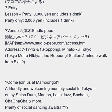
(フロアの様子による）
?️ Entry
Lesson + Party: 3,000 yen (includes 1 drink)
Party only: 2,000 yen (includes 1 drink)
?Venue 六本木Studio pepe
港区六本木7-17-2 ビジネスアパートメンツB1
[MAP]http://www.studio-pepe.com/access.html
Address: 7-17-12-B1,Roppongi, Minato-ku Tokyo
(Tokyo Metro Hibiya Line Roppongi Station 2-minute walk
from Exit 2)
?Come join us at Mambongo!?
A friendly and welcoming monthly social in Tokyo—
enjoy Salsa Dura, Mambo, Latin Jazz, Bachata,
ChaChaCha & more.
Plenty of social dancing awaits! ???