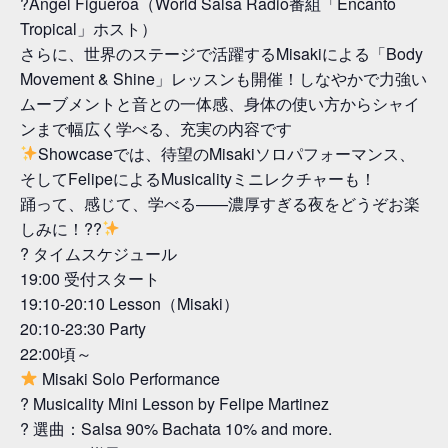
?Angel Figueroa（World Salsa Radio番組「Encanto
Tropical」ホスト）
さらに、世界のステージで活躍するMisakiによる「Body
Movement & Shine」レッスンも開催！しなやかで力強い
ムーブメントと音との一体感、身体の使い方からシャイ
ンまで幅広く学べる、充実の内容です
Showcaseでは、待望のMisakiソロパフォーマンス、
そしてFelipeによるMusicalityミニレクチャーも！
踊って、感じて、学べる——濃厚すぎる夜をどうぞお楽
しみに！??
? タイムスケジュール
19:00 受付スタート
19:10-20:10 Lesson（Misaki）
20:10-23:30 Party
22:00頃～
Misaki Solo Performance
? Musicality Mini Lesson by Felipe Martinez
? 選曲：Salsa 90% Bachata 10% and more.