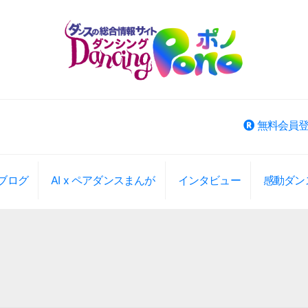
無料会員
ブログ
AI x ペアダンスまんが
インタビュー
感動ダン
ベント検索
大エリアから選択
大エリアから検索(旧版)