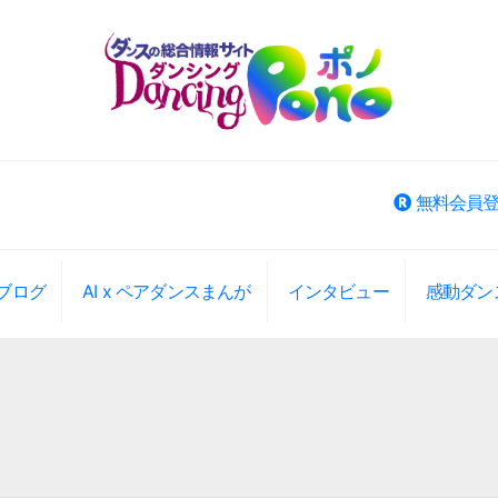
無料会員
ブログ
AI x ペアダンスまんが
インタビュー
感動ダン
ベント検索
大エリアから選択
大エリアから検索(旧版)