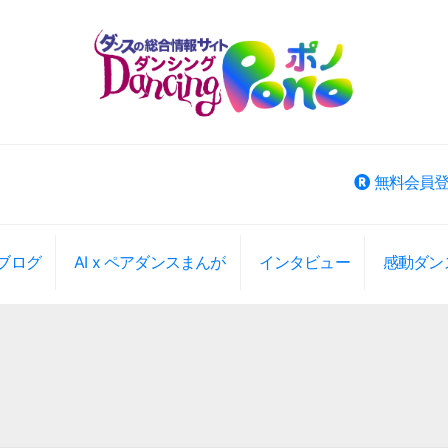
無料会員
ブログ
AI x ペアダンスまんが
インタビュー
感動ダン
ベント検索
大エリアから選択
大エリアから検索(旧版)