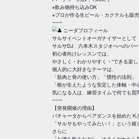
※飲み物持ち込みOK
※プロが作る生ビール・カクテルも販
⸻
ニーダプロフィール
サルサイベントオーガナイザーとして「TA
サルサDJ、六本木スタジオぺぺのバ
初心者向けレッスンでは、
やさしく・わかりやすく・“できる楽し
個人的に大好きなテーマは、
「筋肉と骨の使い方」「慣性の法則」
「根が生えたような安定した体軸・中
気になる人は、練習タイムで何でも質
⸻
【突発開催の理由】
バチャータからペアダンスを始めた K
「サルサもやってみたい！」という嬉
さらに
「お酒を飲みながら、ゆるくやれたら