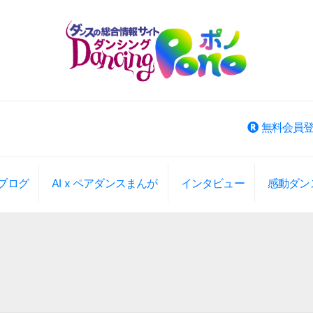
無料会員
ブログ
AI x ペアダンスまんが
インタビュー
感動ダン
ベント検索
大エリアから選択
大エリアから検索(旧版)