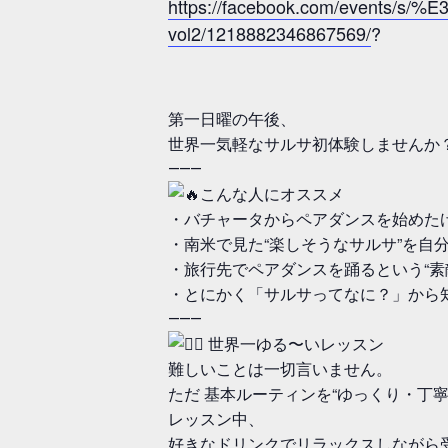
https://facebook.com/ev
vol2/1218882346867569/
?
第一日曜の午後、
世界一気軽なサルサ初体験しませんか
⸻
こんな人にオススメ
・バチャータからペアダンスを始めた
・南米で見た“楽しそうなサルサ”を自
・旅行先でペアダンスを踊るという“素
・とにかく「サルサってなに？」から
⸻
世界一ゆる〜いレッスン
難しいことは一切言いません。
ただ 基本ルーティンを“ゆっくり・丁
レッスン中、
好きなドリンクでリラックスしながら