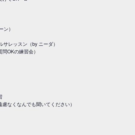
ーン）
 サルサレッスン（by ニーダ）
も質問OKの練習会）
習
遠慮なくなんでも聞いてください）