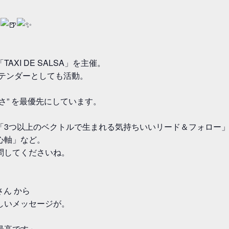
売
XI DE SALSA」を主催。
ーテンダーとしても活動。
さ” を最優先にしています。
「3つ以上のベクトルで生まれる気持ちいいリード＆フォロー
心軸」など。
問してくださいね。
さん から
しいメッセージが。
最高です」