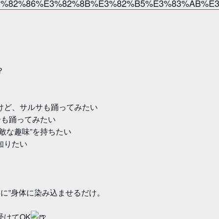
ents/s/%E3%82%86%E3%82%8B%E3%82%B5%E3%8
？
けど、サルサも踊ってみたい
分も踊ってみたい
敵な趣味”を持ちたい
知りたい
寧に”身体に染み込ませるだけ。
受けてOK