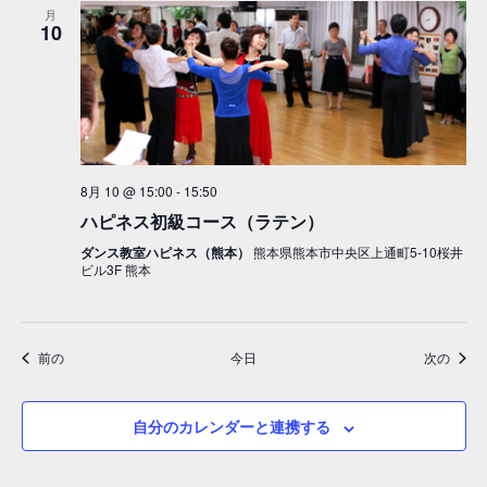
月
10
8月 10 @ 15:00
-
15:50
ハピネス初級コース（ラテン）
ダンス教室ハピネス（熊本）
熊本県熊本市中央区上通町5-10桜井
ビル3F 熊本
イベント
イベ
前の
今日
次の
自分のカレンダーと連携する