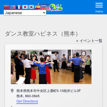
menu
ダンス教室ハピネス（熊本）
« イベント一覧
Address
熊本県熊本市中央区上通町5-10桜井ビル3F
熊本
,
860-0845
Get Directions