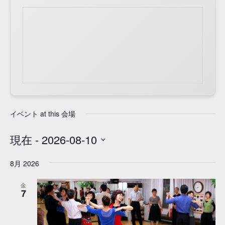
イベント at this 会場
現在
 - 
2026-08-10
日
8月 2026
付
を
金
選
7
択