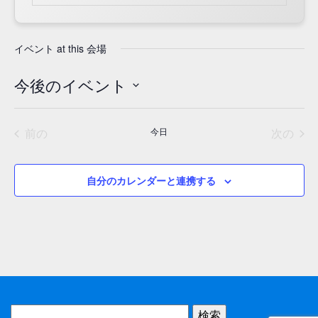
イベント at this 会場
今後のイベント
日
付
イベント
イベ
前の
今日
次の
を
選
択
自分のカレンダーと連携する