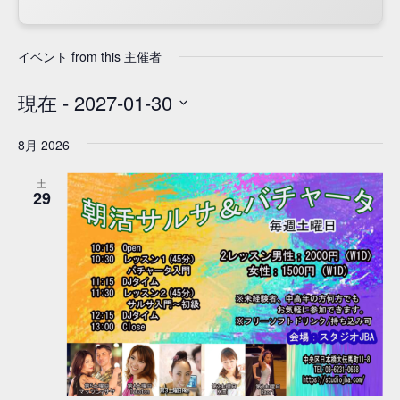
イベント from this 主催者
現在
 - 
2027-01-30
日
8月 2026
付
を
土
選
29
択