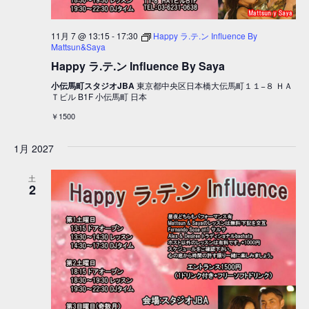
11月 7 @ 13:15
-
17:30
Happy ラ.テ.ン Influence By
Mattsun&Saya
Happy ラ.テ.ン Influence By Saya
小伝馬町スタジオJBA
東京都中央区日本橋大伝馬町１１−８ ＨＡ
Ｔビル B1F 小伝馬町 日本
￥1500
1月 2027
土
2