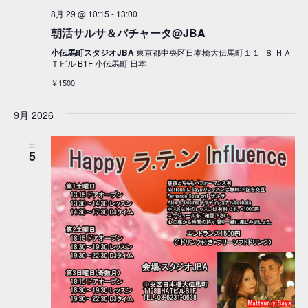
8月 29 @ 10:15
-
13:00
朝活サルサ＆バチャータ@JBA
小伝馬町スタジオJBA
東京都中央区日本橋大伝馬町１１−８ ＨＡ
Ｔビル B1F 小伝馬町 日本
￥1500
9月 2026
土
5