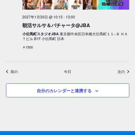
2027年1月30日 @ 10:15
-
13:00
朝活サルサ＆バチャータ@JBA
小伝馬町スタジオJBA
東京都中央区日本橋大伝馬町１１−８ ＨＡ
Ｔビル B1F 小伝馬町 日本
￥1500
イベント
イベ
前の
今日
次の
自分のカレンダーと連携する