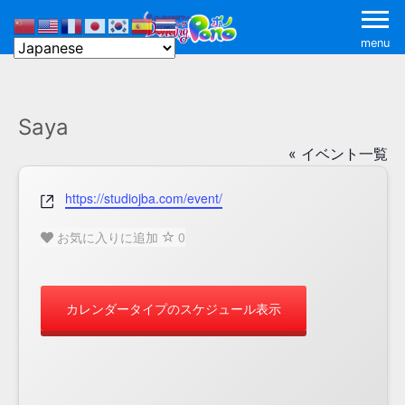
menu
Saya
« イベント一覧
Website
https://studiojba.com/event/
お気に入りに追加
0
カレンダータイプのスケジュール表示