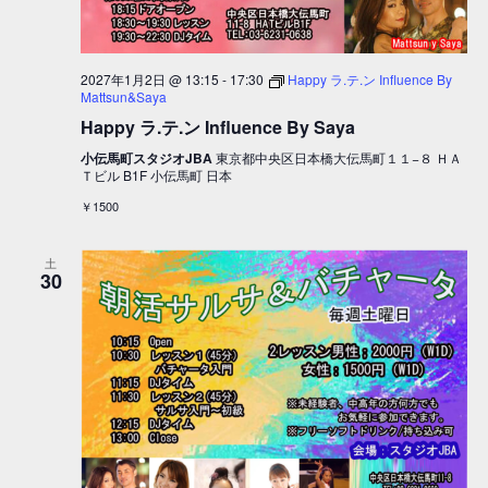
2027年1月2日 @ 13:15
-
17:30
Happy ラ.テ.ン Influence By
Mattsun&Saya
Happy ラ.テ.ン Influence By Saya
小伝馬町スタジオJBA
東京都中央区日本橋大伝馬町１１−８ ＨＡ
Ｔビル B1F 小伝馬町 日本
￥1500
土
30