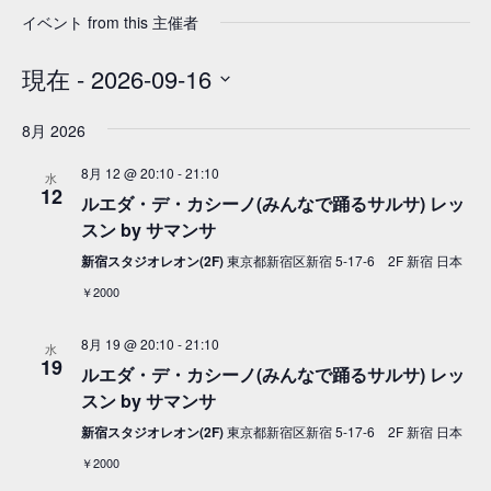
イベント from this 主催者
現在
 - 
2026-09-16
日
8月 2026
付
を
8月 12 @ 20:10
-
21:10
水
選
12
ルエダ・デ・カシーノ(みんなで踊るサルサ) レッ
択
スン by サマンサ
新宿スタジオレオン(2F)
東京都新宿区新宿 5-17-6 2F 新宿 日本
￥2000
8月 19 @ 20:10
-
21:10
水
19
ルエダ・デ・カシーノ(みんなで踊るサルサ) レッ
スン by サマンサ
新宿スタジオレオン(2F)
東京都新宿区新宿 5-17-6 2F 新宿 日本
￥2000