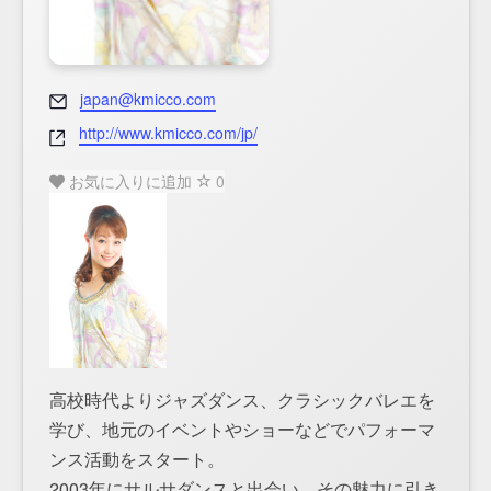
Email
japan@kmicco.com
Website
http://www.kmicco.com/jp/
お気に入りに追加
0
高校時代よりジャズダンス、クラシックバレエを
学び、地元のイベントやショーなどでパフォーマ
ンス活動をスタート。
2003年にサルサダンスと出会い、その魅力に引き