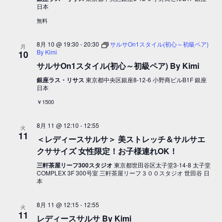
日本
無料
8月 10 @ 19:30
-
20:30
サルサOn1スタイル(初心～初級ペア)
月
By Kimi
10
サルサOn1スタイル(初心～初級ペア) By Kimi
銀座ラス・リサス
東京都中央区銀座8-12-6 小野商ビルB1F 銀座
日本
￥1500
8月 11 @ 12:10
-
12:55
火
11
＜レディースサルサ＞ 美ストレッチ＆サルサエ
クササイズ 女性限定！お子様連れOK！
三軒茶屋リーフ300スタジオ
東京都世田谷区太子堂3-14-8 太子堂
COMPLEX 3F 300号室 三軒茶屋リーフ３００スタジオ 世田谷 日
本
8月 11 @ 12:15
-
12:55
火
11
レディースサルサ By Kimi