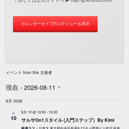
カレンダータイプのスケジュール表示
イベント from this 主催者
現在
 - 
2026-08-11
日
8月 2026
付
を
8月 10 @ 19:00
-
19:30
月
選
10
サルサOn1スタイル (入門ステップ）By Kimi
択
銀座ラス・リサス
東京都中央区銀座8-12-6 小野商ビルB1F 銀座