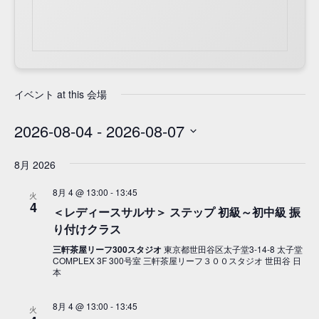
イベント at this 会場
2026-08-04
 - 
2026-08-07
日
8月 2026
付
を
8月 4 @ 13:00
-
13:45
火
選
4
＜レディースサルサ＞ ステップ 初級～初中級 振
択
り付けクラス
三軒茶屋リーフ300スタジオ
東京都世田谷区太子堂3-14-8 太子堂
COMPLEX 3F 300号室 三軒茶屋リーフ３００スタジオ 世田谷 日
本
8月 4 @ 13:00
-
13:45
火